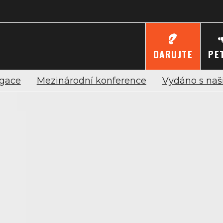
DARUJTE
PE
igace
Mezinárodní konference
Vydáno s naší