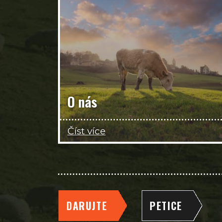
O nás
Číst více
DARUJTE
PETICE