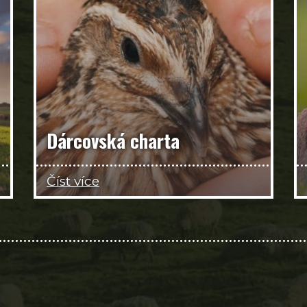
Dárcovská charta
Číst více