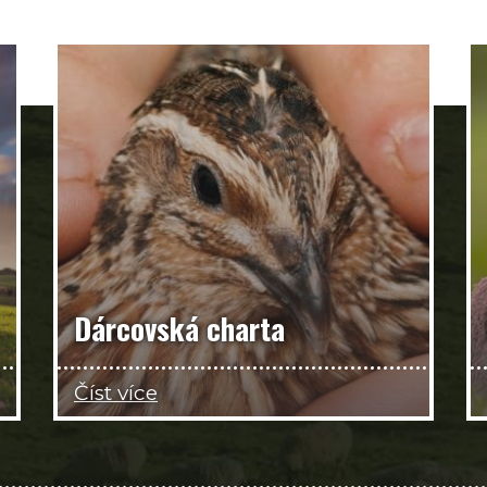
Dárcovská charta
Číst více