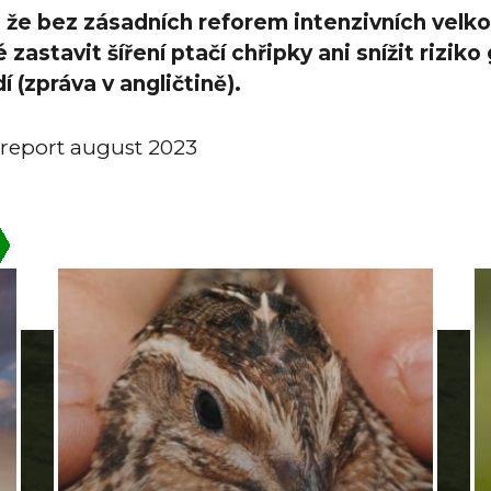
, že bez zásadních reforem intenzivních velk
astavit šíření ptačí chřipky ani snížit riziko 
í (zpráva v angličtině).
- report august 2023