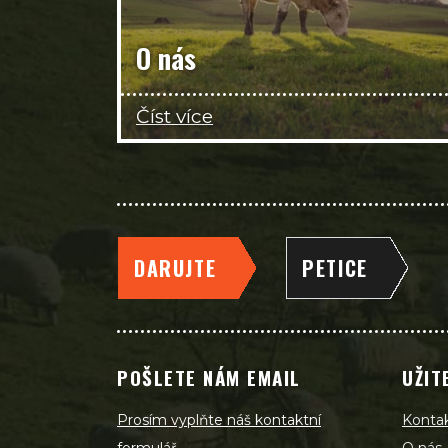
O nás
Číst více
DARUJTE
PETICE
POŠLETE NÁM EMAIL
UŽIT
Prosím vyplňte náš kontaktní
Konta
formulář
O nás