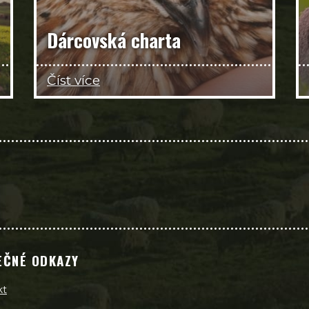
Dárcovská charta
Číst více
EČNÉ ODKAZY
kt