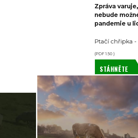
Zpráva varuje
nebude možné z
pandemie u lid
Ptačí chřipka 
(
PDF
1.50
)
STÁHNĚTE