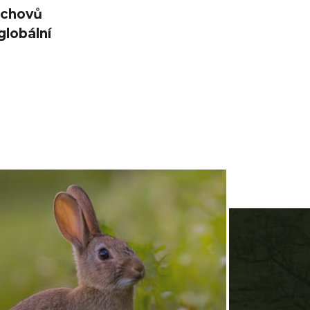
ochovů
globální