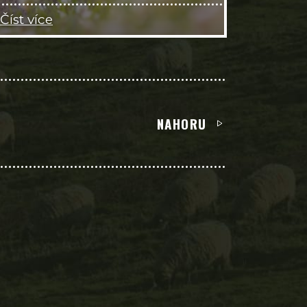
Číst více
NAHORU