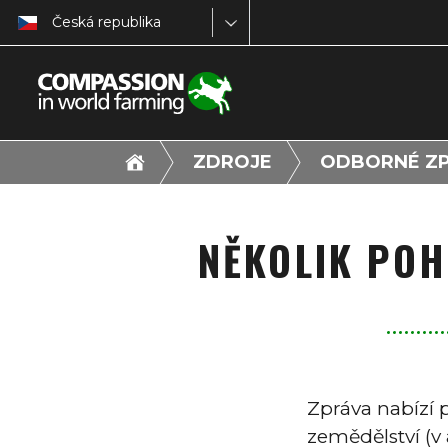
Česká republika
ZDROJE
ODBORNÉ ZP
NĚKOLIK POH
Zpráva nabízí 
zemědělství (v 