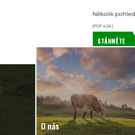
Několik pohle
(
PDF
4.26
)
STÁHNĚTE
O nás