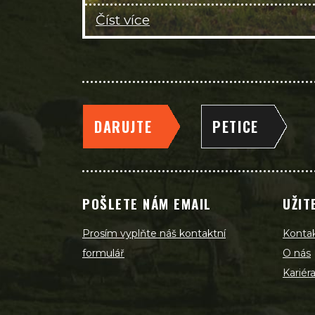
Číst více
DARUJTE
PETICE
POŠLETE NÁM EMAIL
UŽIT
Prosím vyplňte náš kontaktní
Konta
formulář
O nás
Kariér