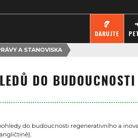
DARUJTE
PE
RÁVY A STANOVISKA
LEDŮ DO BUDOUCNOSTI
pohledy do budoucnosti regenerativního a inova
angličtině).