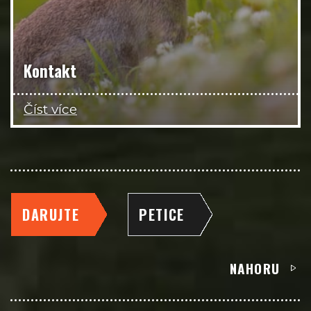
Kontakt
Číst více
DARUJTE
PETICE
NAHORU