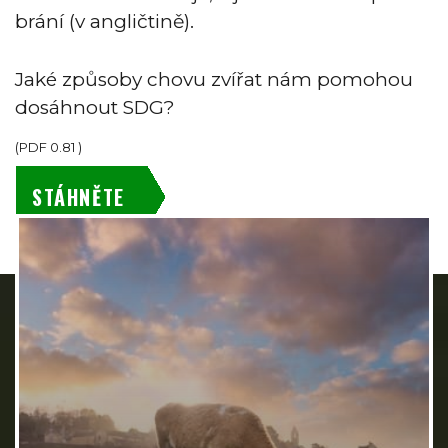
brání (v angličtině).
Jaké způsoby chovu zvířat nám pomohou
dosáhnout SDG?
(
PDF
0.81
)
STÁHNĚTE