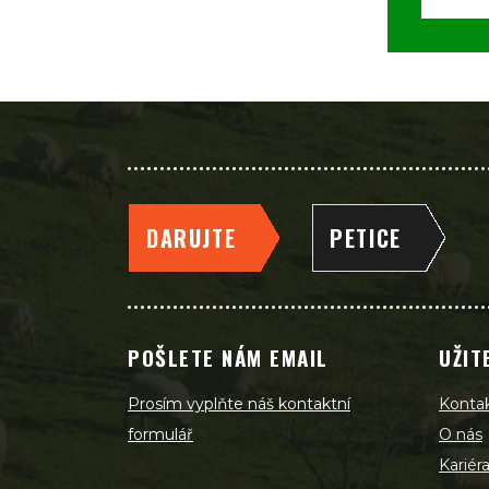
DARUJTE
PETICE
POŠLETE NÁM EMAIL
UŽIT
Prosím vyplňte náš kontaktní
Konta
formulář
O nás
Kariér