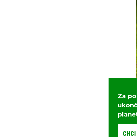
Za po
ukonči
plane
CHCI