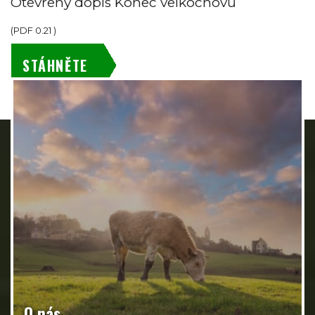
Otevřený dopis Konec velkochovů
(
PDF
0.21
)
STÁHNĚTE
O nás