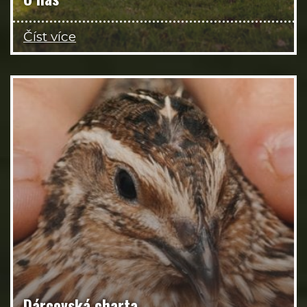
Číst více
Dárcovská charta