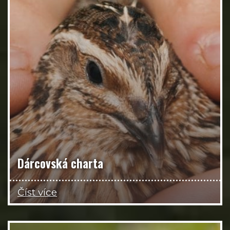
Dárcovská charta
Číst více