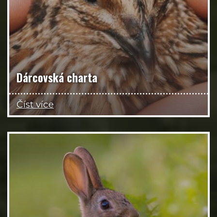
Dárcovská charta
Číst více