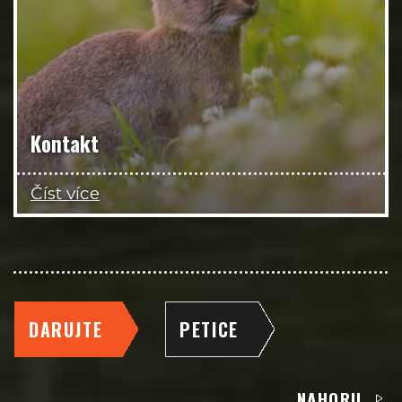
Kontakt
Číst více
DARUJTE
PETICE
NAHORU