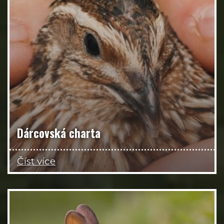
Dárcovská charta
Číst více