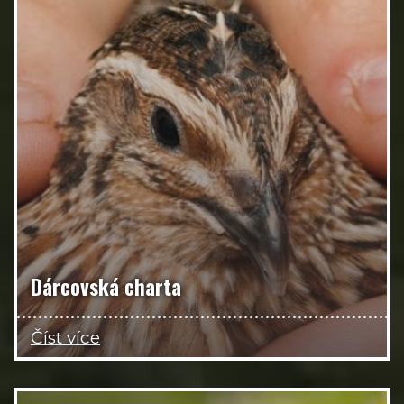
Dárcovská charta
Číst více