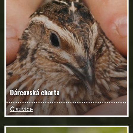
Dárcovská charta
Číst více