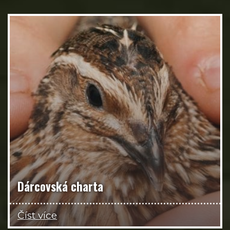
Dárcovská charta
Číst více