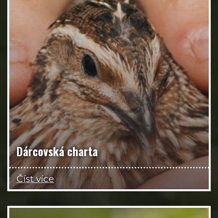
Dárcovská charta
Číst více