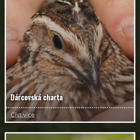
Dárcovská charta
Číst více