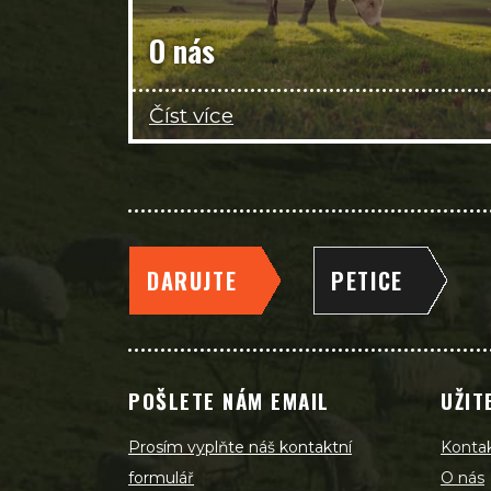
O nás
Číst více
DARUJTE
PETICE
POŠLETE NÁM EMAIL
UŽIT
Prosím vyplňte náš kontaktní
Konta
formulář
O nás