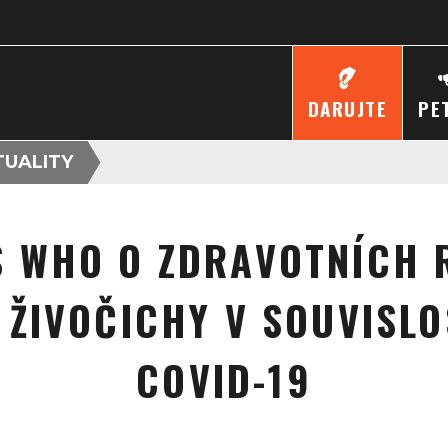
DARUJTE
PE
TUALITY
S WHO O ZDRAVOTNÍCH R
I ŽIVOČICHY V SOUVISLO
COVID-19