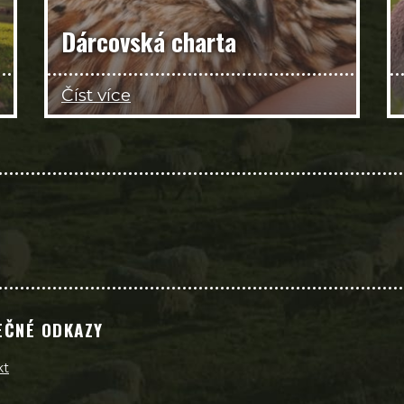
Dárcovská charta
Číst více
EČNÉ ODKAZY
kt