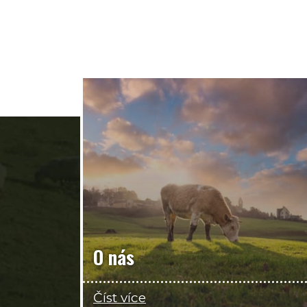
O nás
Číst více