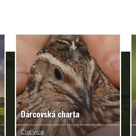
Dárcovská charta
Číst více