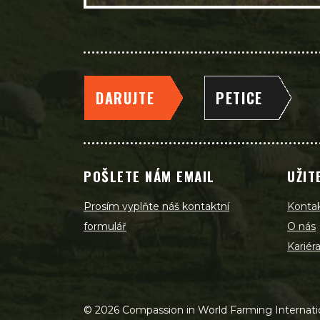
DARUJTE
PETICE
POŠLETE NÁM EMAIL
UŽIT
Prosím vyplňte náš kontaktní
Konta
formulář
O nás
Kariér
©
2026
Compassion in World Farming Internation