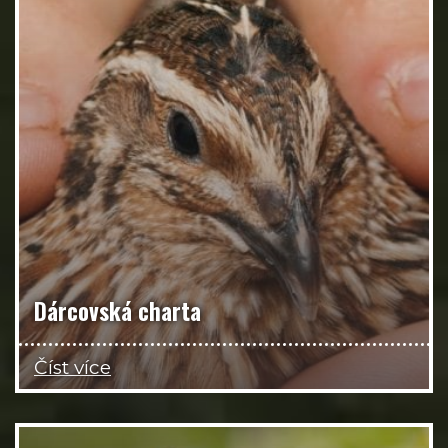
Dárcovská charta
Číst více