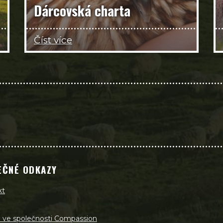
Dárcovská charta
Číst více
EČNÉ ODKAZY
kt
a ve společnosti Compassion