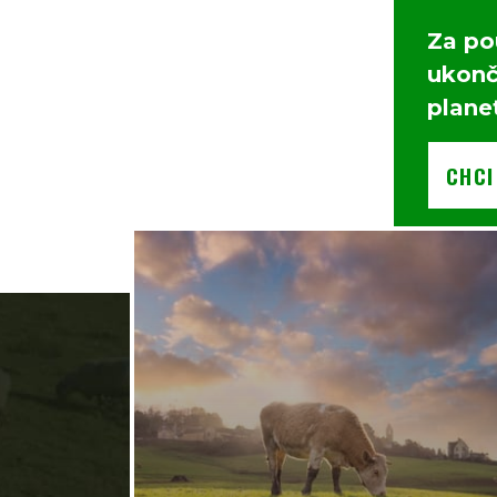
Za po
ukonči
plane
CHCI