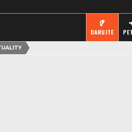
DARUJTE
PE
TUALITY