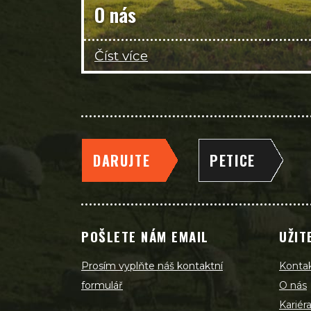
O nás
Číst více
DARUJTE
PETICE
POŠLETE NÁM EMAIL
UŽIT
Prosím vyplňte náš kontaktní
Konta
formulář
O nás
Kariér