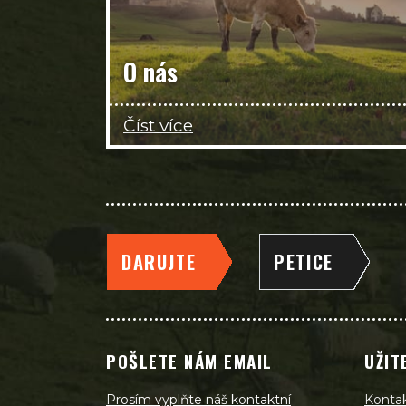
O nás
Číst více
DARUJTE
PETICE
POŠLETE NÁM EMAIL
UŽIT
Prosím vyplňte náš kontaktní
Konta