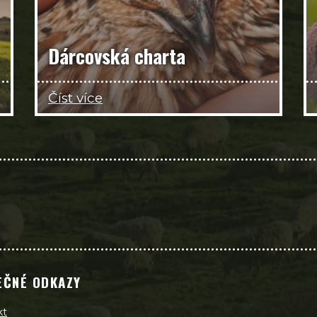
Dárcovská charta
Číst více
EČNÉ ODKAZY
kt