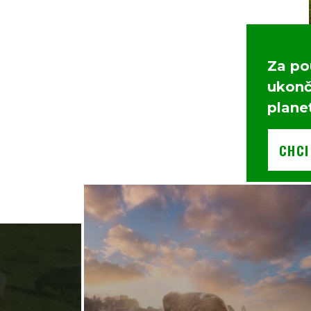
Za po
ukonči
plane
CHCI